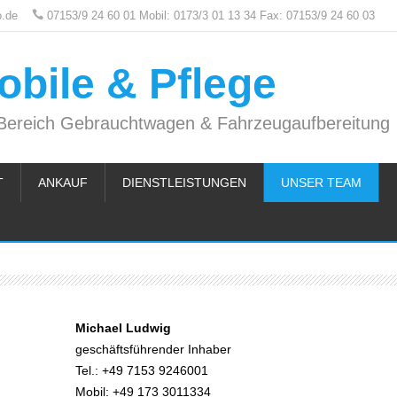
o.de
07153/9 24 60 01 Mobil: 0173/3 01 13 34 Fax: 07153/9 24 60 03
bile & Pflege
 Bereich Gebrauchtwagen & Fahrzeugaufbereitung
T
ANKAUF
DIENSTLEISTUNGEN
UNSER TEAM
Michael Ludwig
geschäftsführender Inhaber
Tel.: +49 7153 9246001
Mobil: +49 173 3011334