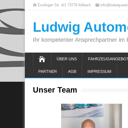
Esslinger Str. 4/1 73776 Altbach
info@ludwig-aut
Ludwig Automo
Ihr kompetenter Ansprechpartner im
ÜBER UNS
FAHRZEUGANGEBO
PARTNER
AGB
IMPRESSUM
Unser Team